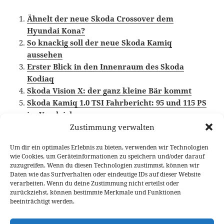
Ähnelt der neue Skoda Crossover dem
Hyundai Kona?
So knackig soll der neue Skoda Kamiq
aussehen
Erster Blick in den Innenraum des Skoda
Kodiaq
Skoda Vision X: der ganz kleine Bär kommt
Skoda Kamiq 1.0 TSI Fahrbericht: 95 und 115 PS
im Vergleich
Zustimmung verwalten
Um dir ein optimales Erlebnis zu bieten, verwenden wir Technologien
wie Cookies, um Geräteinformationen zu speichern und/oder darauf
Veröffentlicht
Autor
Kategorien
Schlagwörter
24. Januar 2019
Larissa Rutkowski
News
zuzugreifen. Wenn du diesen Technologien zustimmst, können wir
am
Crossover
,
Skoda
,
Skoda Kamiq
Daten wie das Surfverhalten oder eindeutige IDs auf dieser Website
verarbeiten. Wenn du deine Zustimmung nicht erteilst oder
Beitragsnavigation
zurückziehst, können bestimmte Merkmale und Funktionen
VORHERIGER
beeinträchtigt werden.
Alter Name, neue Ära: Kia ProCeed GT
Vorheriger
Fahrbericht
Beitrag: