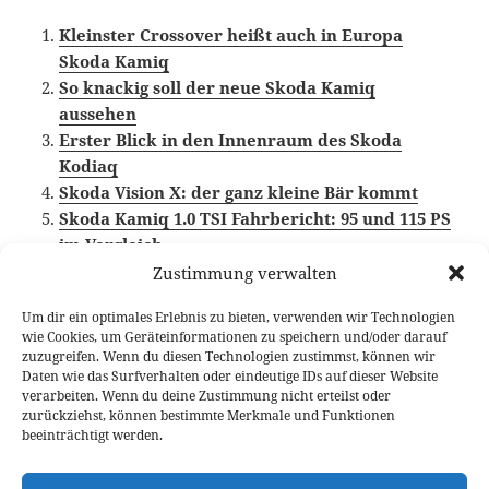
Kleinster Crossover heißt auch in Europa
Skoda Kamiq
So knackig soll der neue Skoda Kamiq
aussehen
Erster Blick in den Innenraum des Skoda
Kodiaq
Skoda Vision X: der ganz kleine Bär kommt
Skoda Kamiq 1.0 TSI Fahrbericht: 95 und 115 PS
im Vergleich
Zustimmung verwalten
Um dir ein optimales Erlebnis zu bieten, verwenden wir Technologien
wie Cookies, um Geräteinformationen zu speichern und/oder darauf
Veröffentlicht
Autor
Kategorien
Schlagwörter
16. Januar 2019
Larissa Rutkowski
News
zuzugreifen. Wenn du diesen Technologien zustimmst, können wir
am
Crossover
,
Skoda
,
Skoda Kamiq
Daten wie das Surfverhalten oder eindeutige IDs auf dieser Website
verarbeiten. Wenn du deine Zustimmung nicht erteilst oder
Beitragsnavigation
zurückziehst, können bestimmte Merkmale und Funktionen
VORHERIGER
beeinträchtigt werden.
Die Krönung aller Ponys: Neuer Mustang
Vorheriger
Shelby GT500
Beitrag: