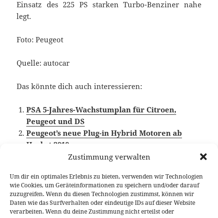
Einsatz des 225 PS starken Turbo-Benziner nahe
legt.
Foto: Peugeot
Quelle: autocar
Das könnte dich auch interessieren:
PSA 5-Jahres-Wachstumplan für Citroen,
Peugeot und DS
Peugeot’s neue Plug-in Hybrid Motoren ab
Herbst 2019
Zustimmung verwalten
Um dir ein optimales Erlebnis zu bieten, verwenden wir Technologien
wie Cookies, um Geräteinformationen zu speichern und/oder darauf
Veröffentlicht
Autor
Kategorien
Schlagwörter
12. Juni 2018
Larissa Rutkowski
News
Peugeot
,
zuzugreifen. Wenn du diesen Technologien zustimmst, können wir
am
Plug-in Hybrid
Daten wie das Surfverhalten oder eindeutige IDs auf dieser Website
verarbeiten. Wenn du deine Zustimmung nicht erteilst oder