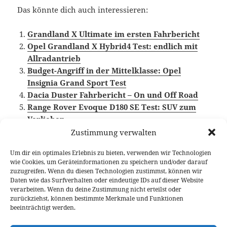
Das könnte dich auch interessieren:
Grandland X Ultimate im ersten Fahrbericht
Opel Grandland X Hybrid4 Test: endlich mit
Allradantrieb
Budget-Angriff in der Mittelklasse: Opel
Insignia Grand Sport Test
Dacia Duster Fahrbericht – On und Off Road
Range Rover Evoque D180 SE Test: SUV zum
Verlieben
Zustimmung verwalten
Um dir ein optimales Erlebnis zu bieten, verwenden wir Technologien
wie Cookies, um Geräteinformationen zu speichern und/oder darauf
Veröffentlicht
Autor
Kategorien
Schlagwör
2. Oktober 2017
Fabian Meßner
Fahrberichte
zuzugreifen. Wenn du diesen Technologien zustimmst, können wir
am
Kompakt SUV
,
Opel
,
Video Fahrbericht
Daten wie das Surfverhalten oder eindeutige IDs auf dieser Website
verarbeiten. Wenn du deine Zustimmung nicht erteilst oder
Beitragsnavigation
zurückziehst, können bestimmte Merkmale und Funktionen
VORHERIGER
beeinträchtigt werden.
Zylinderabschaltung im Mazda CX-5:
Vorheriger
Läufst du noch oder sparst du schon?
Beitrag: