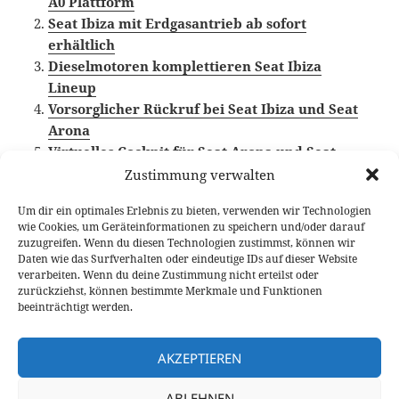
A0 Plattform
Seat Ibiza mit Erdgasantrieb ab sofort
erhältlich
Dieselmotoren komplettieren Seat Ibiza
Lineup
Vorsorglicher Rückruf bei Seat Ibiza und Seat
Arona
Virtuelles Cockpit für Seat Arona und Seat
Ibiza bestellbar
Zustimmung verwalten
Um dir ein optimales Erlebnis zu bieten, verwenden wir Technologien
wie Cookies, um Geräteinformationen zu speichern und/oder darauf
zuzugreifen. Wenn du diesen Technologien zustimmst, können wir
Veröffentlicht
Autor
Kategorien
Schlagwörter
8. Juni 2018
Fabian Meßner
News
Seat
,
Seat
Daten wie das Surfverhalten oder eindeutige IDs auf dieser Website
am
Ibiza
verarbeiten. Wenn du deine Zustimmung nicht erteilst oder
zurückziehst, können bestimmte Merkmale und Funktionen
beeinträchtigt werden.
Beitragsnavigation
VORHERIGER
Technische Daten zum neuen Kia Niro EV
Vorheriger
AKZEPTIEREN
(Kia e-Niro)
Beitrag:
ABLEHNEN