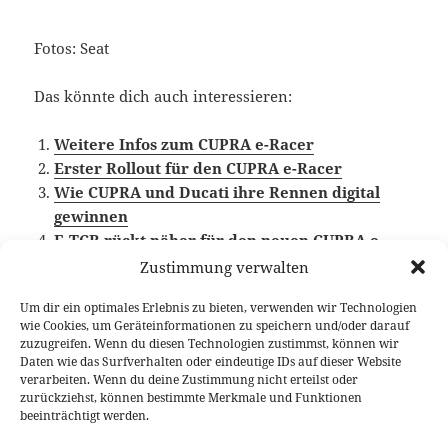
Fotos: Seat
Das könnte dich auch interessieren:
Weitere Infos zum CUPRA e-Racer
Erster Rollout für den CUPRA e-Racer
Wie CUPRA und Ducati ihre Rennen digital
gewinnen
E-TCR rückt näher für den neuen CUPRA e-
Racer
Zustimmung verwalten
Um dir ein optimales Erlebnis zu bieten, verwenden wir Technologien
wie Cookies, um Geräteinformationen zu speichern und/oder darauf
zuzugreifen. Wenn du diesen Technologien zustimmst, können wir
Veröffentlicht
Autor
Kategorien
Schlagwörter
22. März 2018
Fabian Meßner
News
CUPRA
,
Daten wie das Surfverhalten oder eindeutige IDs auf dieser Website
am
Seat
verarbeiten. Wenn du deine Zustimmung nicht erteilst oder
zurückziehst, können bestimmte Merkmale und Funktionen
beeinträchtigt werden.
Beitragsnavigation
VORHERIGER