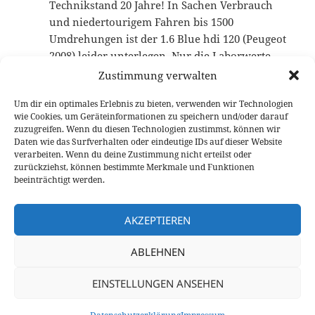
Technikstand 20 Jahre! In Sachen Verbrauch
und niedertourigem Fahren bis 1500
Umdrehungen ist der 1.6 Blue hdi 120 (Peugeot
2008) leider unterlegen. Nur die Laborwerte
sprechen für die Hubtraumzwerge.
Zustimmung verwalten
Um dir ein optimales Erlebnis zu bieten, verwenden wir Technologien
wie Cookies, um Geräteinformationen zu speichern und/oder darauf
Die Kommentare sind geschlossen.
zuzugreifen. Wenn du diesen Technologien zustimmst, können wir
Daten wie das Surfverhalten oder eindeutige IDs auf dieser Website
verarbeiten. Wenn du deine Zustimmung nicht erteilst oder
Beitragsnavigation
zurückziehst, können bestimmte Merkmale und Funktionen
VORHERIGER
beeinträchtigt werden.
EQ Boost im neuen Mercedes-Benz E 350
Vorheriger
Coupé und Cabriolet
Beitrag:
AKZEPTIEREN
NÄCHSTER
ABLEHNEN
Zeitlose Schönheit: Jaguar F-Type 400
Nächster
Sport Fahrbericht
Beitrag:
EINSTELLUNGEN ANSEHEN
Datenschutzerklärung
Stolz präsentiert von WordPress