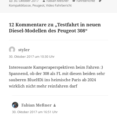
Veröffentlicht
Autor
Kategorien
Schlagwö
30. Oktober 2017
Fabian Meßner
Fahrberichte
am
Kompaktklasse
,
Peugeot
,
Video Fahrbericht
12 Kommentare zu „Testfahrt in neuen
Diesel-Modellen des Peugeot 308“
styler
sagt:
30. Oktober 2017 um 10:30 Uhr
Interessante Kamperaperspektiven beim Fahren :)
Spannend, ob der 308 als FL mit diesen beiden sehr
sauberen BlueHDi ins heimische Paris ab 2024
wirklich nicht mehr reinfahren darf
Fabian Meßner
sagt:
30. Oktober 2017 um 16:51 Uhr