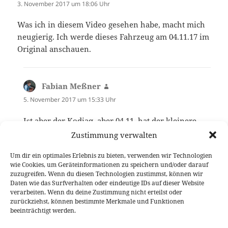
3. November 2017 um 18:06 Uhr
Was ich in diesem Video gesehen habe, macht mich
neugierig. Ich werde dieses Fahrzeug am 04.11.17 im
Original anschauen.
Fabian Meßner
sagt:
5. November 2017 um 15:33 Uhr
Ist aber der Kodiaq, aber 04.11. hat der kleinere
Karoq seine große Händler-Premiere :)
Zustimmung verwalten
Um dir ein optimales Erlebnis zu bieten, verwenden wir Technologien
wie Cookies, um Geräteinformationen zu speichern und/oder darauf
Die Kommentare sind geschlossen.
zuzugreifen. Wenn du diesen Technologien zustimmst, können wir
Daten wie das Surfverhalten oder eindeutige IDs auf dieser Website
verarbeiten. Wenn du deine Zustimmung nicht erteilst oder
Beitragsnavigation
zurückziehst, können bestimmte Merkmale und Funktionen
VORHERIGER
beeinträchtigt werden.
Entscheidend geschärft: der neue Mazda
Vorheriger