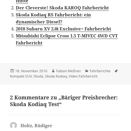
Hütte
Der Cleverste! Skoda KAROQ Fahrbericht
Skoda Kodiaq RS Fahrbericht: ein
dynamischer Diesel?
2018 Subaru XV 2.0i Exclusive+ Fahrbericht
Mitsubishi Eclipse Cross 1.5 T-MIVEC 4WD CVT
Fahrbericht
Veröffentlicht
Autor
Kategorien
Schlag
18. November 2016
Fabian Meßner
Fahrberichte
am
Kompakt SUV
,
Skoda
,
Skoda Kodiaq
,
Video Fahrbericht
2 Kommentare zu „Bäriger Preisbrecher:
Skoda Kodiaq Test“
Holtz, Rüdiger
sagt: