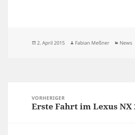
Veröffentlicht
Autor
Katego
2. April 2015
Fabian Meßner
News
am
Beitragsnavigation
VORHERIGER
Erste Fahrt im Lexus NX 
Vorheriger
Beitrag: