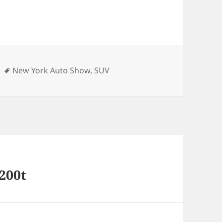
rien
Schlagwörter
New York Auto Show
,
SUV
200t