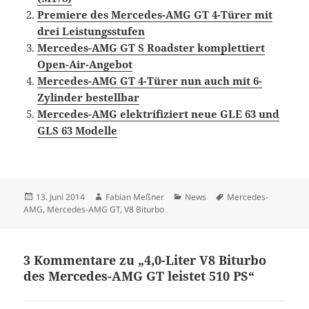
Premiere des Mercedes-AMG GT 4-Türer mit
drei Leistungsstufen
Mercedes-AMG GT S Roadster komplettiert
Open-Air-Angebot
Mercedes-AMG GT 4-Türer nun auch mit 6-
Zylinder bestellbar
Mercedes-AMG elektrifiziert neue GLE 63 und
GLS 63 Modelle
Veröffentlicht
Autor
Kategorien
Schlagwörter
13. Juni 2014
Fabian Meßner
News
Mercedes-
am
AMG
,
Mercedes-AMG GT
,
V8 Biturbo
3 Kommentare zu „4,0-Liter V8 Biturbo
des Mercedes-AMG GT leistet 510 PS“