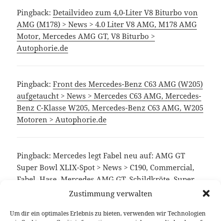
Pingback:
Detailvideo zum 4,0-Liter V8 Biturbo von
AMG (M178) > News > 4.0 Liter V8 AMG, M178 AMG
Motor, Mercedes AMG GT, V8 Biturbo >
Autophorie.de
Pingback:
Front des Mercedes-Benz C63 AMG (W205)
aufgetaucht > News > Mercedes C63 AMG, Mercedes-
Benz C-Klasse W205, Mercedes-Benz C63 AMG, W205
Motoren > Autophorie.de
Pingback: Mercedes legt Fabel neu auf: AMG GT
Super Bowl XLIX-Spot > News > C190, Commercial,
Fabel, Hase, Mercedes AMG GT, Schildkröte, Super
Bowl XLIX, Werbespot > Autophorie.de
Zustimmung verwalten
Um dir ein optimales Erlebnis zu bieten, verwenden wir Technologien