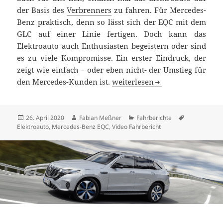
der Basis des
Verbrenners
zu fahren. Für Mercedes-
Benz praktisch, denn so lässt sich der EQC mit dem
GLC auf einer Linie fertigen. Doch kann das
Elektroauto auch Enthusiasten begeistern oder sind
es zu viele Kompromisse. Ein erster Eindruck, der
zeigt wie einfach – oder eben nicht- der Umstieg für
EQC 400 4MATIC Test: das Elek
den Mercedes-Kunden ist.
weiterlesen
Veröffentlicht
Autor
Kategorien
Schlagwörte
26. April 2020
Fabian Meßner
Fahrberichte
am
Elektroauto
,
Mercedes-Benz EQC
,
Video Fahrbericht