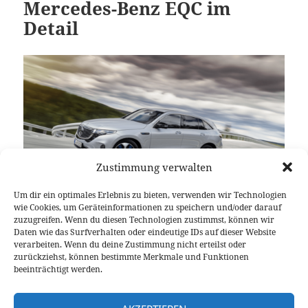
Mercedes-Benz EQC im
Detail
Zustimmung verwalten
Um dir ein optimales Erlebnis zu bieten, verwenden wir Technologien
wie Cookies, um Geräteinformationen zu speichern und/oder darauf
zuzugreifen. Wenn du diesen Technologien zustimmst, können wir
Daten wie das Surfverhalten oder eindeutige IDs auf dieser Website
Mittlerweile sind einige Tage seit der Weltpremiere
verarbeiten. Wenn du deine Zustimmung nicht erteilst oder
des ersten rein elektrischen SUVs von Mercedes-
zurückziehst, können bestimmte Merkmale und Funktionen
Benz vergangen. Zeit für ein kleines Resümee zum
beeinträchtigt werden.
EQC, womit der schwäbische Autobauer endlich in
Mercedes-Benz EQC
den Wettbewerb mit Tesla treten will.
weiterlesen