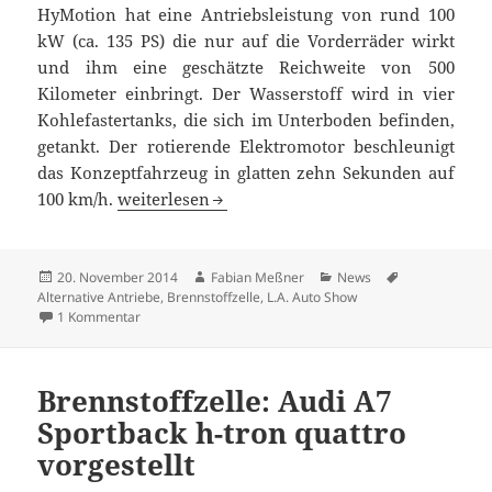
HyMotion hat eine Antriebsleistung von rund 100
kW (ca. 135 PS) die nur auf die Vorderräder wirkt
und ihm eine geschätzte Reichweite von 500
Kilometer einbringt. Der Wasserstoff wird in vier
Kohlefastertanks, die sich im Unterboden befinden,
getankt. Der rotierende Elektromotor beschleunigt
das Konzeptfahrzeug in glatten zehn Sekunden auf
Brennstoffzelle: VW Golf Variant HyMotion vorg
100 km/h.
weiterlesen
Veröffentlicht
Autor
Kategorien
Schlagwörter
20. November 2014
Fabian Meßner
News
am
Alternative Antriebe
,
Brennstoffzelle
,
L.A. Auto Show
zu Brennstoffzelle: VW Golf Variant HyMotion vorgestellt
1 Kommentar
Brennstoffzelle: Audi A7
Sportback h-tron quattro
vorgestellt