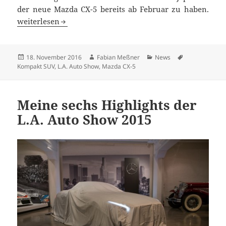
der neue Mazda CX-5 bereits ab Februar zu haben.
Entscheidend geschärft: der neue Mazda CX-5
weiterlesen
Veröffentlicht
Autor
Kategorien
Schlagwörter
18. November 2016
Fabian Meßner
News
am
Kompakt SUV
,
L.A. Auto Show
,
Mazda CX-5
Meine sechs Highlights der
L.A. Auto Show 2015