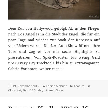
Dem Ruf von Hollywood gefolgt. Ab in den Flieger
nach Los Angeles in die Stadt der Engel, die für ein
paar Tage mal wieder zur Stadt der Karossen auf
vier Rädern wurde. Die L.A. Auto Show öffnete ihre
Tore und zog es vor mir sechs Highlights zu
präsentieren. Von Spaß-Roadster für wenig Geld
über Every Day Tracktools bis hin zu extravaganten
Meine sechs Highlights der L.A. Auto 
Cabrio-Varianten.
weiterlesen
Veröffentlicht
Autor
Kategorien
Schlagwörte
19. November 2015
Fabian Meßner
Feature
am
Clubsport
,
Fiat 124 Spider
,
L.A. Auto Show