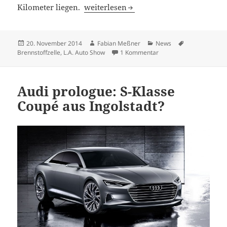
Brennstoffzelle: Audi A7 Sportback h-tr
Kilometer liegen.
weiterlesen
Veröffentlicht
Autor
Kategorien
Schlagwörter
20. November 2014
Fabian Meßner
News
am
zu Brennstoffzelle: Audi
Brennstoffzelle
,
L.A. Auto Show
1 Kommentar
Audi prologue: S-Klasse
Coupé aus Ingolstadt?