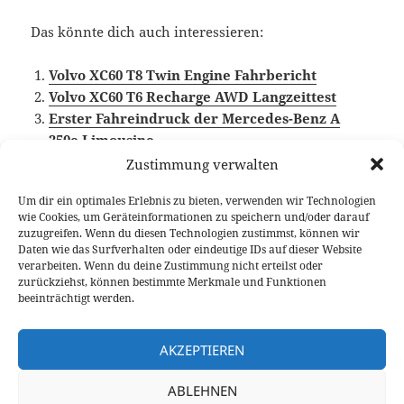
Das könnte dich auch interessieren:
Volvo XC60 T8 Twin Engine Fahrbericht
Volvo XC60 T6 Recharge AWD Langzeittest
Erster Fahreindruck der Mercedes-Benz A
250e Limousine
Zustimmung verwalten
Um dir ein optimales Erlebnis zu bieten, verwenden wir Technologien
wie Cookies, um Geräteinformationen zu speichern und/oder darauf
Veröffentlicht
Autor
Kategorien
Schlagwörte
11. Juli 2023
Larissa Rutkowski
Fahrberichte
Plug-
zuzugreifen. Wenn du diesen Technologien zustimmst, können wir
am
in Hybrid
,
Video Fahrbericht
,
Volvo XC60
Daten wie das Surfverhalten oder eindeutige IDs auf dieser Website
verarbeiten. Wenn du deine Zustimmung nicht erteilst oder
Beitragsnavigation
zurückziehst, können bestimmte Merkmale und Funktionen
VORHERIGER
beeinträchtigt werden.
Jeep Avenger Test: kleines SUV mit
Vorheriger
großem Innenraum
Beitrag:
AKZEPTIEREN
NÄCHSTER
ABLEHNEN
Honda ZR-V Sport Test: ein SUV mit
Nächster