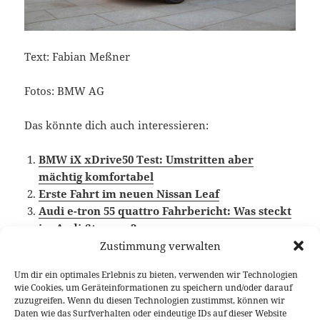
Text: Fabian Meßner
Fotos: BMW AG
Das könnte dich auch interessieren:
BMW iX xDrive50 Test: Umstritten aber
mächtig komfortabel
Erste Fahrt im neuen Nissan Leaf
Audi e-tron 55 quattro Fahrbericht: Was steckt
im Audi-Stromer?
Zustimmung verwalten
Um dir ein optimales Erlebnis zu bieten, verwenden wir Technologien
wie Cookies, um Geräteinformationen zu speichern und/oder darauf
Veröffentlicht
Autor
Kategorien
Schlagwörter
25. Mai 2022
Fabian Meßner
Fahrberichte
BMW i
,
zuzugreifen. Wenn du diesen Technologien zustimmst, können wir
am
Elektroauto
,
Video Fahrbericht
Daten wie das Surfverhalten oder eindeutige IDs auf dieser Website