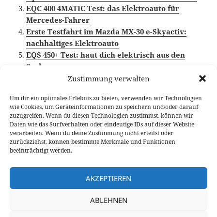
EQC 400 4MATIC Test: das Elektroauto für
Mercedes-Fahrer
Erste Testfahrt im Mazda MX-30 e-Skyactiv:
nachhaltiges Elektroauto
EQS 450+ Test: haut dich elektrisch aus den
Socken
Zustimmung verwalten
Um dir ein optimales Erlebnis zu bieten, verwenden wir Technologien
wie Cookies, um Geräteinformationen zu speichern und/oder darauf
Veröffentlicht
Autor
Kategorien
Schlag
30. September 2021
Fabian Meßner
Fahrberichte
zuzugreifen. Wenn du diesen Technologien zustimmst, können wir
am
BMW i
,
Elektroauto
,
Video Fahrbericht
Daten wie das Surfverhalten oder eindeutige IDs auf dieser Website
verarbeiten. Wenn du deine Zustimmung nicht erteilst oder
Beitragsnavigation
zurückziehst, können bestimmte Merkmale und Funktionen
VORHERIGER
beeinträchtigt werden.
Peugeot e-208 GT Pack Test: bunter City-
Vorheriger
Stromer
Beitrag:
AKZEPTIEREN
NÄCHSTER
ABLEHNEN
Range Rover Velar P400e Test: das Beste
Nächster
aus zwei Welten?
Beitrag: