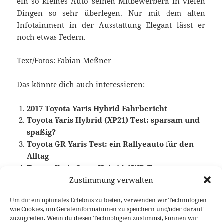
ein so kleines Auto seinen Mitbewerbern in vielen
Dingen so sehr überlegen. Nur mit dem alten
Infotainment in der Ausstattung Elegant lässt er
noch etwas Federn.
Text/Fotos: Fabian Meßner
Das könnte dich auch interessieren:
2017 Toyota Yaris Hybrid Fahrbericht
Toyota Yaris Hybrid (XP21) Test: sparsam und
spaßig?
Toyota GR Yaris Test: ein Rallyeauto für den
Alltag
Toyota Yaris Cross Hybrid AWD Test
Zustimmung verwalten
Um dir ein optimales Erlebnis zu bieten, verwenden wir Technologien
wie Cookies, um Geräteinformationen zu speichern und/oder darauf
Veröffentlicht
Autor
Kategorien
Schlag
15. Dezember 2021
Fabian Meßner
Fahrberichte
zuzugreifen. Wenn du diesen Technologien zustimmst, können wir