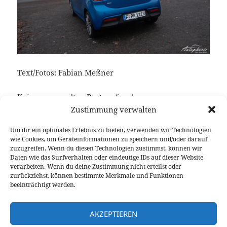
Text/Fotos: Fabian Meßner
Keine verwandten Posts gefunden.
Zustimmung verwalten
Um dir ein optimales Erlebnis zu bieten, verwenden wir Technologien
wie Cookies, um Geräteinformationen zu speichern und/oder darauf
Veröffentlicht
Autor
Kategorien
Schlagwört
27. Januar 2021
Fabian Meßner
Fahrberichte
Kia
zuzugreifen. Wenn du diesen Technologien zustimmst, können wir
am
Rio
,
Video Fahrbericht
Daten wie das Surfverhalten oder eindeutige IDs auf dieser Website
verarbeiten. Wenn du deine Zustimmung nicht erteilst oder
Beitragsnavigation
zurückziehst, können bestimmte Merkmale und Funktionen
VORHERIGER
beeinträchtigt werden.
Audi SQ5 Sportback TDI Fahrbericht
Vorheriger
inklusive Video
Beitrag:
AKZEPTIEREN