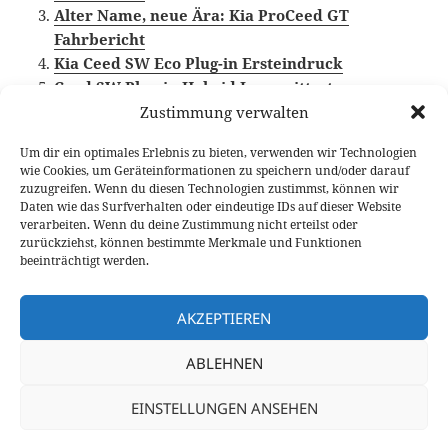
Alter Name, neue Ära: Kia ProCeed GT
Fahrbericht
Kia Ceed SW Eco Plug-in Ersteindruck
Ceed SW Plug-in Hybrid Langzeittest
Zustimmung verwalten
Um dir ein optimales Erlebnis zu bieten, verwenden wir Technologien
wie Cookies, um Geräteinformationen zu speichern und/oder darauf
Veröffentlicht
Autor
Kategorien
20. November 2020
Larissa Rutkowski
Fahrberichte
zuzugreifen. Wenn du diesen Technologien zustimmst, können wir
am
Schlagwörter
Kia Ceed
,
Video Fahrbericht
Daten wie das Surfverhalten oder eindeutige IDs auf dieser Website
verarbeiten. Wenn du deine Zustimmung nicht erteilst oder
Beitragsnavigation
zurückziehst, können bestimmte Merkmale und Funktionen
VORHERIGER
beeinträchtigt werden.
Seat Tarraco FR Test: was bringt der 200
Vorheriger
PS Diesel?
Beitrag:
AKZEPTIEREN
NÄCHSTER
ABLEHNEN
Testfahrt im Range Rover Evoque P300e
Nächster
Plug-in Hybrid
Beitrag:
EINSTELLUNGEN ANSEHEN