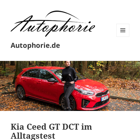
MENÜ
Autophorie.de
UND
WIDGETS
Kia Ceed GT DCT im
Alltagstest