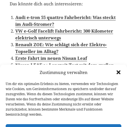
Das könnte dich auch interessieren:
Audi e-tron 55 quattro Fahrbericht: Was steckt
im Audi-Stromer?
VW e-Golf Facelift Fahrbericht: 300 Kilometer
elektrisch unterwegs
Renault ZOE: Wie schlägt sich der Elektro-
Topseller im Alltag?
Erste Fahrt im neuen Nissan Leaf
Nissan LEAF e+ Langzeit-Test mit dem großen
Akku
Zustimmung verwalten
Um dir ein optimales Erlebnis zu bieten, verwenden wir Technologien
wie Cookies, um Geräteinformationen zu speichern und/oder darauf
zuzugreifen. Wenn du diesen Technologien zustimmst, können wir
Veröffentlicht
Autor
Kategorien
Schlagwörter
5. Juni 2020
Fabian Meßner
Fahrberichte
Audi e-
Daten wie das Surfverhalten oder eindeutige IDs auf dieser Website
am
tron
,
Elektroauto
,
Video Fahrbericht
verarbeiten. Wenn du deine Zustimmung nicht erteilst oder
zurückziehst, können bestimmte Merkmale und Funktionen
beeinträchtigt werden.
Beitragsnavigation
VORHERIGER
BMW 4er Coupé (G22): König der Nieren
Vorheriger