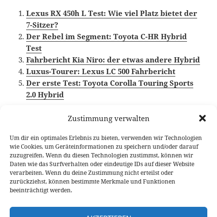
Lexus RX 450h L Test: Wie viel Platz bietet der
7-Sitzer?
Der Rebel im Segment: Toyota C-HR Hybrid
Test
Fahrbericht Kia Niro: der etwas andere Hybrid
Luxus-Tourer: Lexus LC 500 Fahrbericht
Der erste Test: Toyota Corolla Touring Sports
2.0 Hybrid
Zustimmung verwalten
Um dir ein optimales Erlebnis zu bieten, verwenden wir Technologien
Veröffentlicht
Autor
Kategorien
Schlagwör
23. August 2019
Fabian Meßner
Fahrberichte
wie Cookies, um Geräteinformationen zu speichern und/oder darauf
am
Hybrid
,
Lexus
,
Video Fahrbericht
zuzugreifen. Wenn du diesen Technologien zustimmst, können wir
Daten wie das Surfverhalten oder eindeutige IDs auf dieser Website
Beitragsnavigation
verarbeiten. Wenn du deine Zustimmung nicht erteilst oder
VORHERIGER
zurückziehst, können bestimmte Merkmale und Funktionen
Audi RS6 Avant kommt mit 600 PS
Vorheriger
beeinträchtigt werden.
erstmals nach Nordamerika
Beitrag: