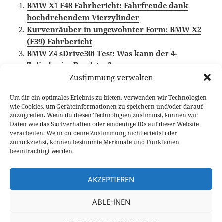
BMW X1 F48 Fahrbericht: Fahrfreude dank
hochdrehendem Vierzylinder
Kurvenräuber in ungewohnter Form: BMW X2
(F39) Fahrbericht
BMW Z4 sDrive30i Test: Was kann der 4-
Zylinder im Roadster?
Zustimmung verwalten
Um dir ein optimales Erlebnis zu bieten, verwenden wir Technologien
wie Cookies, um Geräteinformationen zu speichern und/oder darauf
Veröffentlicht
Autor
Kategorien
Schlagwörter
18. Mai 2019
Fabian Meßner
Fahrberichte
BMW
zuzugreifen. Wenn du diesen Technologien zustimmst, können wir
am
Vierzylinder
,
BMW X2
,
Video Fahrbericht
Daten wie das Surfverhalten oder eindeutige IDs auf dieser Website
verarbeiten. Wenn du deine Zustimmung nicht erteilst oder
Beitragsnavigation
zurückziehst, können bestimmte Merkmale und Funktionen
VORHERIGER
beeinträchtigt werden.
Audi SQ2 Fahrbericht: Nicht nur
Vorheriger
Sprintstark
Beitrag:
AKZEPTIEREN
NÄCHSTER
ABLEHNEN
Citroen C5 Aircross BlueHDI 180 Test:
Nächster
komfortabel wie kein Zweiter
Beitrag: