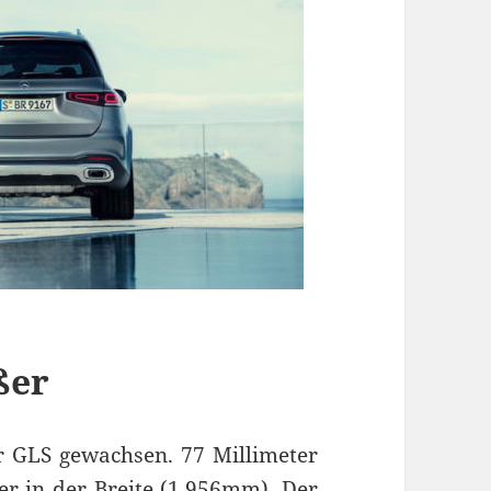
ßer
r GLS gewachsen. 77 Millimeter
er in der Breite (1.956mm). Der