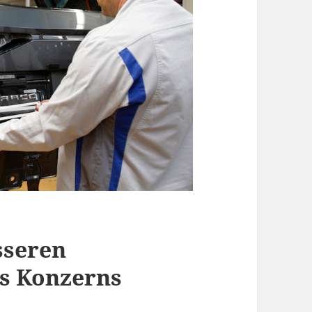
sseren
es Konzerns