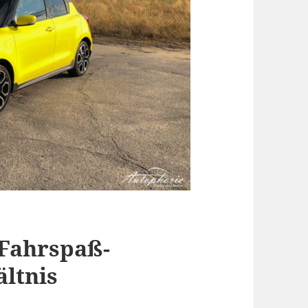
-Fahrspaß-
ltnis