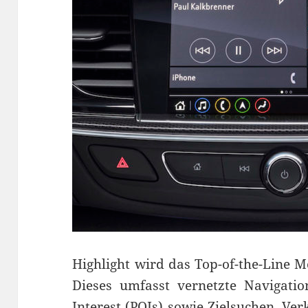
Highlight wird das Top-of-the-Line M
Dieses umfasst vernetzte Navigation
Interest (POIs) sowie Zielsuchen, V