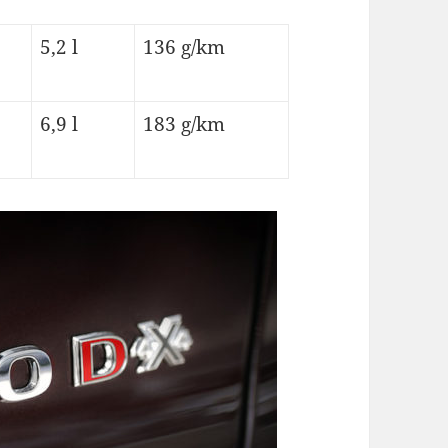
5,2 l
136 g/km
6,9 l
183 g/km