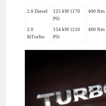
2.0 Diesel
125 kW (170
400 Nm
PS)
2.0
154 kW (210
480 Nm
BiTurbo
PS)