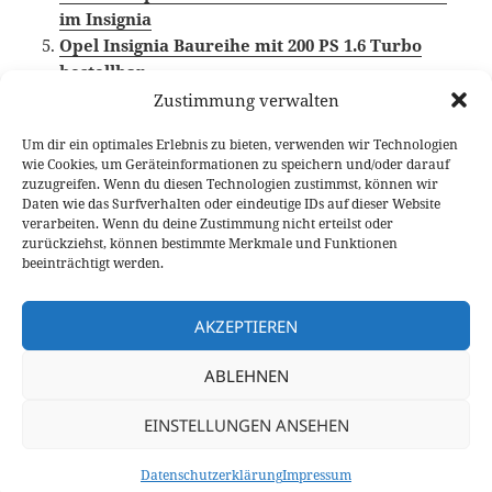
im Insignia
Opel Insignia Baureihe mit 200 PS 1.6 Turbo
bestellbar
Zustimmung verwalten
Um dir ein optimales Erlebnis zu bieten, verwenden wir Technologien
wie Cookies, um Geräteinformationen zu speichern und/oder darauf
Veröffentlicht
Autor
Kategorien
Schlagwörter
26. Januar 2018
Fabian Meßner
News
Opel
,
Opel
zuzugreifen. Wenn du diesen Technologien zustimmst, können wir
am
Insignia
Daten wie das Surfverhalten oder eindeutige IDs auf dieser Website
verarbeiten. Wenn du deine Zustimmung nicht erteilst oder
Beitragsnavigation
zurückziehst, können bestimmte Merkmale und Funktionen
VORHERIGER
beeinträchtigt werden.
Citroen C3 Aircross PureTech 110 EAT6
Vorheriger
Fahrbericht
Beitrag:
AKZEPTIEREN
NÄCHSTER
ABLEHNEN
Skyactiv-X: 30 Prozent effizienter und
Nächster
Basis für Mild-Hybrid-System
Beitrag:
EINSTELLUNGEN ANSEHEN
Datenschutzerklärung
Stolz präsentiert von WordPress
Datenschutzerklärung
Impressum