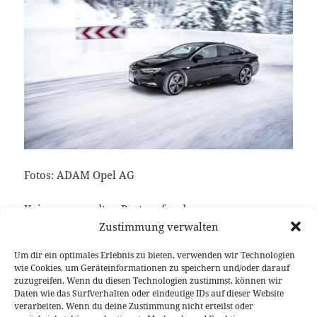
Fotos: ADAM Opel AG
Keine verwandten Posts gefunden.
Zustimmung verwalten
Um dir ein optimales Erlebnis zu bieten, verwenden wir Technologien
wie Cookies, um Geräteinformationen zu speichern und/oder darauf
Veröffentlicht
Autor
Kategorien
Schlagwörter
13. Januar 2017
Fabian Meßner
News
Ford Focus
zuzugreifen. Wenn du diesen Technologien zustimmst, können wir
am
RS
Daten wie das Surfverhalten oder eindeutige IDs auf dieser Website
verarbeiten. Wenn du deine Zustimmung nicht erteilst oder