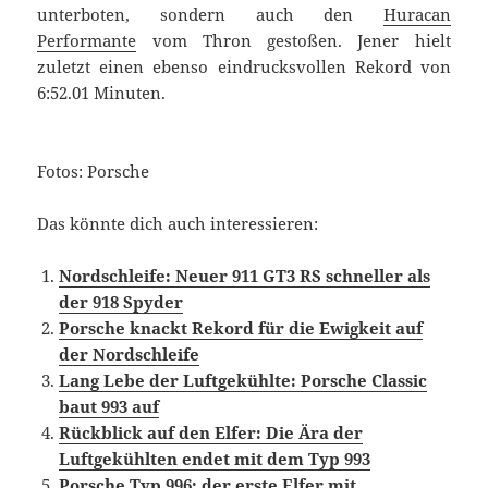
unterboten, sondern auch den
Huracan
Performante
vom Thron gestoßen. Jener hielt
zuletzt einen ebenso eindrucksvollen Rekord von
6:52.01 Minuten.
Fotos: Porsche
Das könnte dich auch interessieren:
Nordschleife: Neuer 911 GT3 RS schneller als
der 918 Spyder
Porsche knackt Rekord für die Ewigkeit auf
der Nordschleife
Lang Lebe der Luftgekühlte: Porsche Classic
baut 993 auf
Rückblick auf den Elfer: Die Ära der
Luftgekühlten endet mit dem Typ 993
Porsche Typ 996: der erste Elfer mit