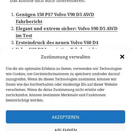
Das könnte dich auch interessieren:
Genügen 150 PS? Volvo V90 D3 AWD
Fahrbericht
Elegant und extrem sicher: Volvo S90 D5 AWD
im Test
Ersteindruck des neuen Volvo V60 D4
Volvo V60 D3 Inscription Fahrbericht
Zustimmung verwalten
Um dir ein optimales Erlebnis zu bieten, verwenden wir Technologien
wie Cookies, um Geräteinformationen zu speichern und/oder darauf
Veröffentlicht
Autor
Kategorien
Schlagwört
8. Februar 2017
Fabian Meßner
Fahrberichte
zuzugreifen. Wenn du diesen Technologien zustimmst, können wir
am
Volvo
,
Volvo SPA Plattform
,
Volvo V90
Daten wie das Surfverhalten oder eindeutige IDs auf dieser Website
verarbeiten. Wenn du deine Zustimmung nicht erteilst oder
Beitragsnavigation
zurückziehst, können bestimmte Merkmale und Funktionen
VORHERIGER
beeinträchtigt werden.
Testbericht: TomTom GO 6200 mit Wifi
Vorheriger
und Sprachbedienung
Beitrag:
AKZEPTIEREN
NÄCHSTER
ABLEHNEN