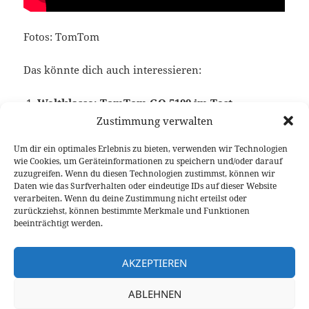
Fotos: TomTom
Das könnte dich auch interessieren:
Weltklasse: TomTom GO 5100 im Test
Zustimmung verwalten
Um dir ein optimales Erlebnis zu bieten, verwenden wir Technologien
wie Cookies, um Geräteinformationen zu speichern und/oder darauf
Veröffentlicht
Autor
Kategorien
Schlagwörter
7. Februar 2017
Fabian Meßner
Feature
zuzugreifen. Wenn du diesen Technologien zustimmst, können wir
am
Navigation
,
Testbericht
,
TomTom
Daten wie das Surfverhalten oder eindeutige IDs auf dieser Website
verarbeiten. Wenn du deine Zustimmung nicht erteilst oder
Beitragsnavigation
zurückziehst, können bestimmte Merkmale und Funktionen
VORHERIGER
beeinträchtigt werden.
Grün und manchmal böse: Panamera 4 E-
Vorheriger
Hybrid Test
Beitrag:
AKZEPTIEREN
NÄCHSTER
ABLEHNEN
Das schwedische Taschenmesser: Volvo
Nächster