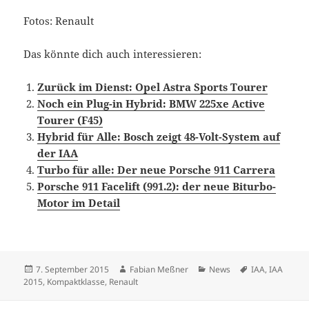
Fotos: Renault
Das könnte dich auch interessieren:
Zurück im Dienst: Opel Astra Sports Tourer
Noch ein Plug-in Hybrid: BMW 225xe Active
Tourer (F45)
Hybrid für Alle: Bosch zeigt 48-Volt-System auf
der IAA
Turbo für alle: Der neue Porsche 911 Carrera
Porsche 911 Facelift (991.2): der neue Biturbo-
Motor im Detail
Veröffentlicht
Autor
Kategorien
Schlagwörter
7. September 2015
Fabian Meßner
News
IAA
,
IAA
am
2015
,
Kompaktklasse
,
Renault