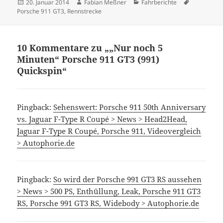
Veröffentlicht
Autor
Kategorien
Schlagwört
20. Januar 2014
Fabian Meßner
Fahrberichte
am
Porsche 911 GT3
,
Rennstrecke
10 Kommentare zu „„Nur noch 5
Minuten“ Porsche 911 GT3 (991)
Quickspin“
Pingback:
Sehenswert: Porsche 911 50th Anniversary
vs. Jaguar F-Type R Coupé > News > Head2Head,
Jaguar F-Type R Coupé, Porsche 911, Videovergleich
> Autophorie.de
Pingback:
So wird der Porsche 991 GT3 RS aussehen
> News > 500 PS, Enthüllung, Leak, Porsche 911 GT3
RS, Porsche 991 GT3 RS, Widebody > Autophorie.de