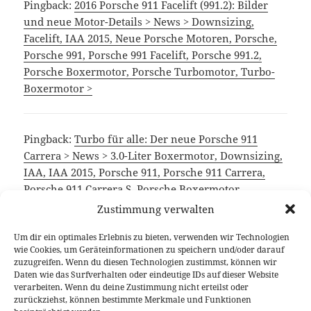
Pingback:
2016 Porsche 911 Facelift (991.2): Bilder
und neue Motor-Details > News > Downsizing,
Facelift, IAA 2015, Neue Porsche Motoren, Porsche,
Porsche 991, Porsche 991 Facelift, Porsche 991.2,
Porsche Boxermotor, Porsche Turbomotor, Turbo-
Boxermotor >
Pingback:
Turbo für alle: Der neue Porsche 911
Carrera > News > 3.0-Liter Boxermotor, Downsizing,
IAA, IAA 2015, Porsche 911, Porsche 911 Carrera,
Porsche 911 Carrera S, Porsche Boxermotor,
Preisübersicht, Turbo-Boxermotor > Autophorie.de
Zustimmung verwalten
Um dir ein optimales Erlebnis zu bieten, verwenden wir Technologien
wie Cookies, um Geräteinformationen zu speichern und/oder darauf
Die Kommentare sind geschlossen.
zuzugreifen. Wenn du diesen Technologien zustimmst, können wir
Daten wie das Surfverhalten oder eindeutige IDs auf dieser Website
verarbeiten. Wenn du deine Zustimmung nicht erteilst oder
Beitragsnavigation
zurückziehst, können bestimmte Merkmale und Funktionen
VORHERIGER