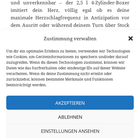
und unverkennbar – der 2,5 l 4-Zylinder-Boxer
imitiert dein Herz, völlig egal ob es deine
maximale Herzschlagfrequenz in Antizipation vor
dem Ausritt oder während deinem Turn über Stock
und Stein, Schotter und Schlamm ist, der Subaru
Zustimmung verwalten
WRX STi setzt alleine 30 Schläge pro Minute
nochmals oben drauf. Du merkst, du bist mit dem
Um dir ein optimales Erlebnis zu bieten, verwenden wir Technologien
ultimativen All-Terrain-Spielzeug verbunden, denn
wie Cookies, um Geräteinformationen zu speichern und/oder darauf
deine Haare am Unterarm stellen sich instinktiv auf.
zuzugreifen. Wenn du diesen Technologien zustimmst, können wir
Daten wie das Surfverhalten oder eindeutige IDs auf dieser Website
Ob aus Ehrfurcht vor der Maschine oder der
verarbeiten. Wenn du deine Zustimmung nicht erteilst oder
Spitzensprintzeit von 1,5 Sekunden auf 48 km/h, die
zurückziehst, können bestimmte Merkmale und Funktionen
fast jeden Konkurrenten stehen lässt.
beeinträchtigt werden.
Subaru WRX STi: Turbo spool makes you drool!
weiterlesen
AKZEPTIEREN
ABLEHNEN
Veröffentlicht
Autor
Kategorien
Schlagwö
12. September 2014
Stefan Maaß
Fahrberichte
am
zu Subaru
Allrad
,
Fahrbericht
,
Rallye
,
Subaru
,
Turbolader
1 Kommentar
EINSTELLUNGEN ANSEHEN