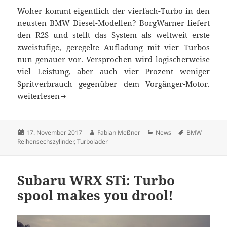
Woher kommt eigentlich der vierfach-Turbo in den
neusten BMW Diesel-Modellen? BorgWarner liefert
den R2S und stellt das System als weltweit erste
zweistufige, geregelte Aufladung mit vier Turbos
nun genauer vor. Versprochen wird logischerweise
viel Leistung, aber auch vier Prozent weniger
Spritverbrauch gegenüber dem Vorgänger-Motor.
Das BorgWarner 4-Turbo-System im BMW M550d xDrive
weiterlesen
Veröffentlicht
Autor
Kategorien
Schlagwörter
17. November 2017
Fabian Meßner
News
BMW
am
Reihensechszylinder
,
Turbolader
Subaru WRX STi: Turbo
spool makes you drool!