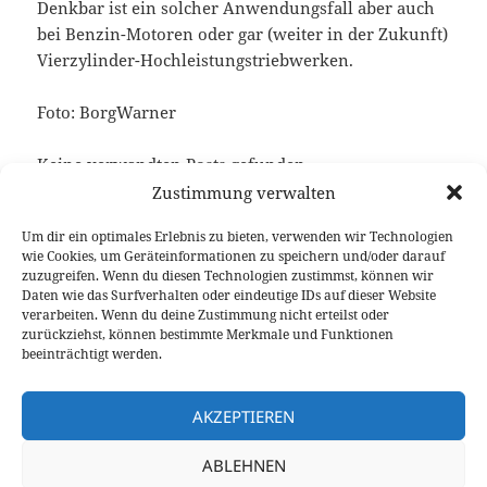
Denkbar ist ein solcher Anwendungsfall aber auch
bei Benzin-Motoren oder gar (weiter in der Zukunft)
Vierzylinder-Hochleistungstriebwerken.
Foto: BorgWarner
Keine verwandten Posts gefunden.
Zustimmung verwalten
Um dir ein optimales Erlebnis zu bieten, verwenden wir Technologien
wie Cookies, um Geräteinformationen zu speichern und/oder darauf
Veröffentlicht
Autor
Kategorien
Schlagwörter
17. November 2017
Fabian Meßner
News
BMW
zuzugreifen. Wenn du diesen Technologien zustimmst, können wir
am
Reihensechszylinder
,
Turbolader
Daten wie das Surfverhalten oder eindeutige IDs auf dieser Website
verarbeiten. Wenn du deine Zustimmung nicht erteilst oder
Beitragsnavigation
zurückziehst, können bestimmte Merkmale und Funktionen
VORHERIGER
beeinträchtigt werden.
Der Alltag-Rennwochenende-Mix: Opel
Vorheriger
Corsa OPC Fahrbericht
Beitrag:
AKZEPTIEREN
NÄCHSTER
ABLEHNEN
2018 Jaguar XF 25d Fahrbericht (inklusive
Nächster