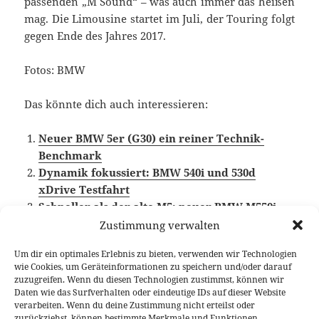
passenden „M Sound“ – was auch immer das heißen
mag. Die Limousine startet im Juli, der Touring folgt
gegen Ende des Jahres 2017.
Fotos: BMW
Das könnte dich auch interessieren:
Neuer BMW 5er (G30) ein reiner Technik-
Benchmark
Dynamik fokussiert: BMW 540i und 530d
xDrive Testfahrt
Schneller als der alte M5: neuer BMW M550i
xDrive
Zustimmung verwalten
Um dir ein optimales Erlebnis zu bieten, verwenden wir Technologien
wie Cookies, um Geräteinformationen zu speichern und/oder darauf
zuzugreifen. Wenn du diesen Technologien zustimmst, können wir
Veröffentlicht
Autor
Kategorien
Schlagwörter
26. April 2017
Fabian Meßner
News
2017 BMW
Daten wie das Surfverhalten oder eindeutige IDs auf dieser Website
am
5er
,
BMW 5er G30
,
BMW Reihensechszylinder
verarbeiten. Wenn du deine Zustimmung nicht erteilst oder
zurückziehst, können bestimmte Merkmale und Funktionen