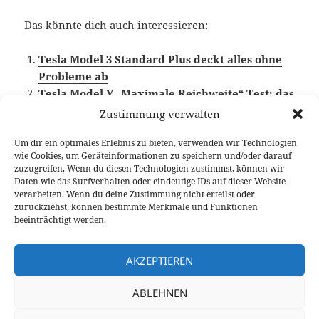
Das könnte dich auch interessieren:
Tesla Model 3 Standard Plus deckt alles ohne
Probleme ab
Tesla Model Y „Maximale Reichweite“ Test: das
Familien-E-Auto?
Zustimmung verwalten
Skoda CITIGOe iV Testbericht
Um dir ein optimales Erlebnis zu bieten, verwenden wir Technologien
wie Cookies, um Geräteinformationen zu speichern und/oder darauf
zuzugreifen. Wenn du diesen Technologien zustimmst, können wir
Daten wie das Surfverhalten oder eindeutige IDs auf dieser Website
verarbeiten. Wenn du deine Zustimmung nicht erteilst oder
Veröffentlicht
Autor
Kategorien
Schlagwö
13. Januar 2026
Larissa Rutkowski
Fahrberichte
zurückziehst, können bestimmte Merkmale und Funktionen
am
Elektroauto
,
Tesla
,
Video Fahrbericht
beeinträchtigt werden.
Beitragsnavigation
VORHERIGER
VW Golf 8.5 Variant: Besser als jedes SUV
AKZEPTIEREN
Vorheriger
Beitrag:
ABLEHNEN
NÄCHSTER
Volvo EX60: Günstiger als der XC60
Nächster