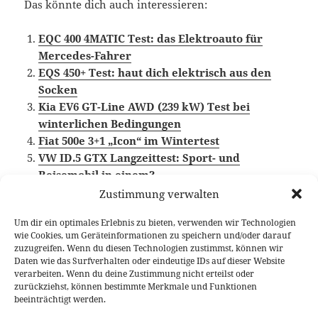
Das könnte dich auch interessieren:
EQC 400 4MATIC Test: das Elektroauto für
Mercedes-Fahrer
EQS 450+ Test: haut dich elektrisch aus den
Socken
Kia EV6 GT-Line AWD (239 kW) Test bei
winterlichen Bedingungen
Fiat 500e 3+1 „Icon“ im Wintertest
VW ID.5 GTX Langzeittest: Sport- und
Reisemobil in einem?
Zustimmung verwalten
Um dir ein optimales Erlebnis zu bieten, verwenden wir Technologien
wie Cookies, um Geräteinformationen zu speichern und/oder darauf
Veröffentlicht
Autor
Kategorien
Schlagwör
24. August 2023
Fabian Meßner
Fahrberichte
zuzugreifen. Wenn du diesen Technologien zustimmst, können wir
am
Elektroauto
,
Kia EV6
,
Video Fahrbericht
Daten wie das Surfverhalten oder eindeutige IDs auf dieser Website
verarbeiten. Wenn du deine Zustimmung nicht erteilst oder
Beitragsnavigation
zurückziehst, können bestimmte Merkmale und Funktionen
VORHERIGER
beeinträchtigt werden.
Nissan Qashqai e-Power Test:
Vorheriger