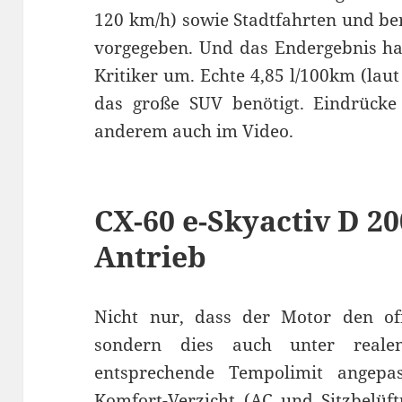
120 km/h) sowie Stadtfahrten und be
vorgegeben. Und das Endergebnis ha
Kritiker um. Echte 4,85 l/100km (lau
das große SUV benötigt. Eindrücke 
anderem auch im Video.
CX-60 e-Skyactiv D 2
Antrieb
Nicht nur, dass der Motor den off
sondern dies auch unter real
entsprechende Tempolimit angepa
Komfort-Verzicht (AC und Sitzbelüft