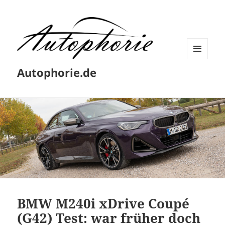
MENÜ
Autophorie.de
UND
WIDGETS
BMW M240i xDrive Coupé
(G42) Test: war früher doch