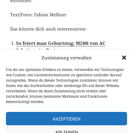
einstellen.
Text/Fotos: Fabian Meßner
Das könnte dich auch interessieren:
So feiert man Geburtstag: M240i von AC
Schnitzer im Test
Zustimmung verwalten
Um dir ein optimales Erlebnis zu bieten, verwenden wir Technologien
wie Cookies, um Geräteinformationen zu speichern und/oder darauf
Veröffentlicht
Autor
Kategorien
Schlag
17. November 2021
Fabian Meßner
Fahrberichte
zuzugreifen. Wenn du diesen Technologien zustimmst, können wir
am
BMW 2er Coupe
,
Video Fahrbericht
Daten wie das Surfverhalten oder eindeutige IDs auf dieser Website
verarbeiten. Wenn du deine Zustimmung nicht erteilst oder
Beitragsnavigation
zurückziehst, können bestimmte Merkmale und Funktionen
VORHERIGER
beeinträchtigt werden.
BMW M440i Gran Coupé (G26) Test: die
Vorheriger
praktischere Limousine
Beitrag:
AKZEPTIEREN
NÄCHSTER
ABLEHNEN