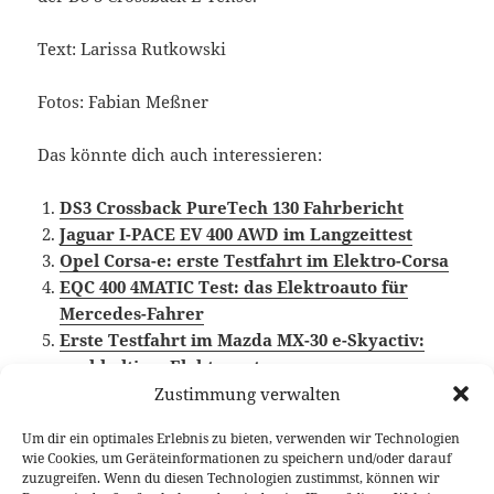
Text: Larissa Rutkowski
Fotos: Fabian Meßner
Das könnte dich auch interessieren:
DS3 Crossback PureTech 130 Fahrbericht
Jaguar I-PACE EV 400 AWD im Langzeittest
Opel Corsa-e: erste Testfahrt im Elektro-Corsa
EQC 400 4MATIC Test: das Elektroauto für
Mercedes-Fahrer
Erste Testfahrt im Mazda MX-30 e-Skyactiv:
nachhaltiges Elektroauto
Zustimmung verwalten
Um dir ein optimales Erlebnis zu bieten, verwenden wir Technologien
wie Cookies, um Geräteinformationen zu speichern und/oder darauf
Veröffentlicht
Autor
Kategorien
14. September 2020
Larissa Rutkowski
Fahrberichte
zuzugreifen. Wenn du diesen Technologien zustimmst, können wir
am
Schlagwörter
DS 3 Crossback
,
Elektroauto
,
Video Fahrbericht