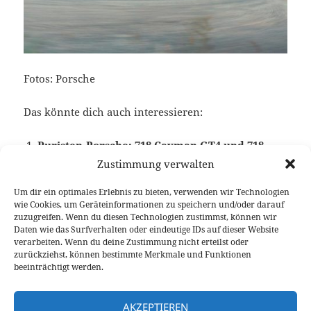
Fotos: Porsche
Das könnte dich auch interessieren:
Puristen-Porsche: 718 Cayman GT4 und 718
Spyder
Zustimmung verwalten
Um dir ein optimales Erlebnis zu bieten, verwenden wir Technologien
wie Cookies, um Geräteinformationen zu speichern und/oder darauf
zuzugreifen. Wenn du diesen Technologien zustimmst, können wir
Veröffentlicht
Autor
Kategorien
Schlagwörter
16. Januar 2020
Larissa Rutkowski
News
4.0-Liter
Daten wie das Surfverhalten oder eindeutige IDs auf dieser Website
am
Boxermotor
,
Porsche
verarbeiten. Wenn du deine Zustimmung nicht erteilst oder
zurückziehst, können bestimmte Merkmale und Funktionen
beeinträchtigt werden.
Beitragsnavigation
VORHERIGER
Der neue Seat Leon: was uns erwartet
Vorheriger
AKZEPTIEREN
Beitrag: