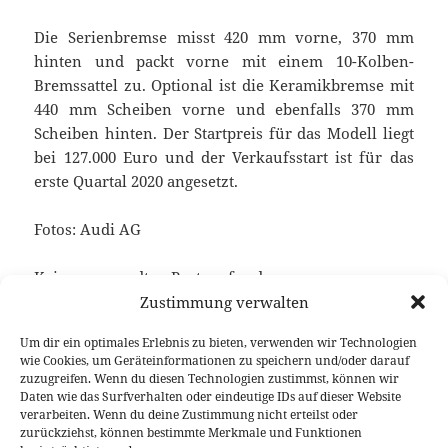
Die Serienbremse misst 420 mm vorne, 370 mm
hinten und packt vorne mit einem 10-Kolben-
Bremssattel zu. Optional ist die Keramikbremse mit
440 mm Scheiben vorne und ebenfalls 370 mm
Scheiben hinten. Der Startpreis für das Modell liegt
bei 127.000 Euro und der Verkaufsstart ist für das
erste Quartal 2020 angesetzt.
Fotos: Audi AG
Keine verwandten Posts gefunden.
Zustimmung verwalten
Um dir ein optimales Erlebnis zu bieten, verwenden wir Technologien
wie Cookies, um Geräteinformationen zu speichern und/oder darauf
Veröffentlicht
Autor
Kategorien
Schlagwörter
20. November 2019
Fabian Meßner
News
Audi
,
zuzugreifen. Wenn du diesen Technologien zustimmst, können wir
am
SUV-Coupé
Daten wie das Surfverhalten oder eindeutige IDs auf dieser Website
verarbeiten. Wenn du deine Zustimmung nicht erteilst oder
Beitragsnavigation
zurückziehst, können bestimmte Merkmale und Funktionen
VORHERIGER