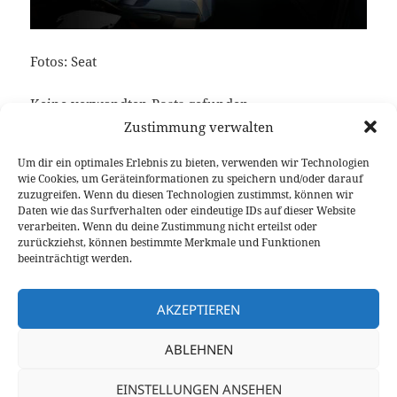
Fotos: Seat
Keine verwandten Posts gefunden.
Zustimmung verwalten
Um dir ein optimales Erlebnis zu bieten, verwenden wir Technologien
wie Cookies, um Geräteinformationen zu speichern und/oder darauf
Veröffentlicht
Autor
Kategorien
Schlagwörter
22. Februar 2019
Larissa Rutkowski
News
CUPRA
,
zuzugreifen. Wenn du diesen Technologien zustimmst, können wir
am
Plug-in Hybrid
Daten wie das Surfverhalten oder eindeutige IDs auf dieser Website
verarbeiten. Wenn du deine Zustimmung nicht erteilst oder
Beitragsnavigation
zurückziehst, können bestimmte Merkmale und Funktionen
VORHERIGER
beeinträchtigt werden.
Erster Test des neuen Mazda3 Skyactiv-G
Vorheriger
2.0 M Hybrid
Beitrag:
AKZEPTIEREN
NÄCHSTER
ABLEHNEN
Überarbeiteter Volvo XC90 führt Mild-
Nächster
Hybrid-Antrieb ein
Beitrag:
EINSTELLUNGEN ANSEHEN