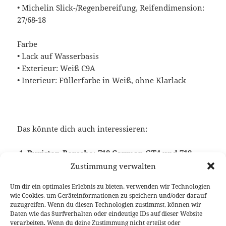
• Michelin Slick-/Regenbereifung, Reifendimension:
27/68-18
Farbe
• Lack auf Wasserbasis
• Exterieur: Weiß C9A
• Interieur: Füllerfarbe in Weiß, ohne Klarlack
Das könnte dich auch interessieren:
Puristen-Porsche: 718 Cayman GT4 und 718
Spyder
Zustimmung verwalten
Um dir ein optimales Erlebnis zu bieten, verwenden wir Technologien
wie Cookies, um Geräteinformationen zu speichern und/oder darauf
zuzugreifen. Wenn du diesen Technologien zustimmst, können wir
Veröffentlicht
Autor
Kategorien
Schlagwörter
4. Januar 2019
Larissa Rutkowski
News
Porsche
,
Daten wie das Surfverhalten oder eindeutige IDs auf dieser Website
am
Porsche Cayman GT4
verarbeiten. Wenn du deine Zustimmung nicht erteilst oder