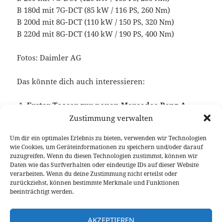
B 180d mit 7G-DCT (85 kW / 116 PS, 260 Nm)
B 200d mit 8G-DCT (110 kW / 150 PS, 320 Nm)
B 220d mit 8G-DCT (140 kW / 190 PS, 400 Nm)
Fotos: Daimler AG
Das könnte dich auch interessieren:
Erster Teaser zur neuen Mercedes-Benz A-
Klasse W177
Zustimmung verwalten
Um dir ein optimales Erlebnis zu bieten, verwenden wir Technologien
wie Cookies, um Geräteinformationen zu speichern und/oder darauf
zuzugreifen. Wenn du diesen Technologien zustimmst, können wir
Veröffentlicht
Autor
Kategorien
Schlagwörter
2. Oktober 2018
Fabian Meßner
News
Daten wie das Surfverhalten oder eindeutige IDs auf dieser Website
am
Kompaktklasse
,
Mercedes-Benz
verarbeiten. Wenn du deine Zustimmung nicht erteilst oder
zurückziehst, können bestimmte Merkmale und Funktionen
beeinträchtigt werden.
Beitragsnavigation
VORHERIGER
Audi Q3 35 TDI quattro Test
Vorheriger
AKZEPTIEREN