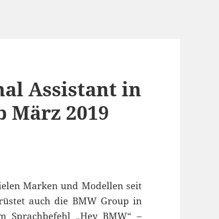
nal Assistant in
 März 2019
vielen Marken und Modellen seit
rüstet auch die BMW Group in
em Sprachbefehl „Hey BMW“ –