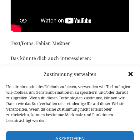
Text/Fotos: Fabian Meßner
Das könnte dich auch interessieren:
Erster Test des neuen Jeep Cherokee 2.0 T-GDI
Zustimmung verwalten
Um dir ein optimales Erlebnis zu bieten, verwenden wir Technologien
wie Cookies, um Geräteinformationen zu speichern und/oder darauf
zuzugreifen. Wenn du diesen Technologien zustimmst, können wir
Veröffentlicht
Autor
Kategorien
Schlagwörter
9. Juli 2018
Fabian Meßner
Fahrberichte
Jeep
,
Daten wie das Surfverhalten oder eindeutige IDs auf dieser Website
am
Video Fahrbericht
verarbeiten. Wenn du deine Zustimmung nicht erteilst oder
zurückziehst, können bestimmte Merkmale und Funktionen
Beitragsnavigation
beeinträchtigt werden.
VORHERIGER
Erster Fahreindruck des neuen Ford
Vorheriger
AKZEPTIEREN
Focus mit 8-Gang-Automatik
Beitrag: