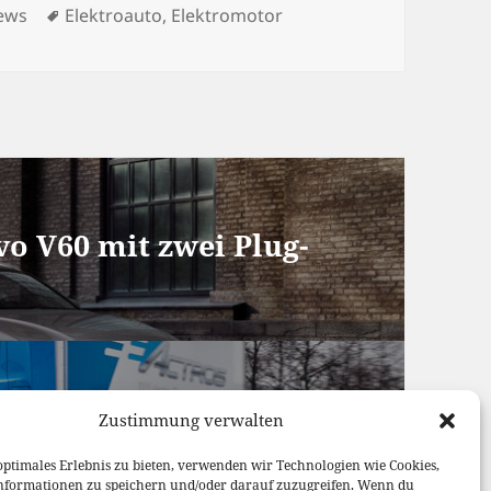
tegorien
Schlagwörter
ews
Elektroauto
,
Elektromotor
o V60 mit zwei Plug-
lektrisch in den
Zustimmung verwalten
hr
optimales Erlebnis zu bieten, verwenden wir Technologien wie Cookies,
nformationen zu speichern und/oder darauf zuzugreifen. Wenn du