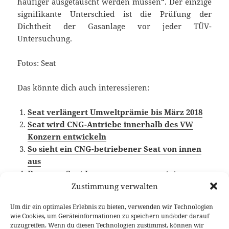
häufiger ausgetauscht werden müssen“. Der einzige
signifikante Unterschied ist die Prüfung der
Dichtheit der Gasanlage vor jeder TÜV-
Untersuchung.
Fotos: Seat
Das könnte dich auch interessieren:
Seat verlängert Umweltprämie bis März 2018
Seat wird CNG-Antriebe innerhalb des VW
Konzern entwickeln
So sieht ein CNG-betriebener Seat von innen
aus
Der neue Seat Leon: was uns erwartet
Zustimmung verwalten
Um dir ein optimales Erlebnis zu bieten, verwenden wir Technologien
wie Cookies, um Geräteinformationen zu speichern und/oder darauf
Veröffentlicht
Autor
Kategorien
Schlagwörter
9. Februar 2018
Fabian Meßner
News
Alternative
zuzugreifen. Wenn du diesen Technologien zustimmst, können wir